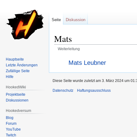
Seite
Diskussion
Mats
Weiterleitung
Zur
Zur
Weiterleitung nach:
Hauptseite
Mats Leubner
Letzte Änderungen
Navigation
Suche
Zufällige Seite
springen
springen
Hilfe
Diese Seite wurde zuletzt am 3. März 2024 um 01:3
HookedWiki
Datenschutz
Haftungsausschluss
Projektseite
Diskussionen
Hookedversum
Blog
Forum
YouTube
Twitch