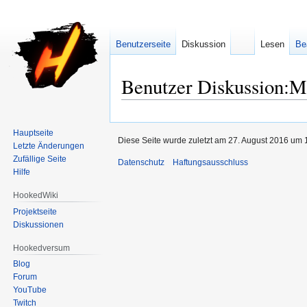
Benutzerseite
Diskussion
Lesen
Be
Benutzer Diskussion:M
Zur
Zur
Navigation
Suche
Hauptseite
Diese Seite wurde zuletzt am 27. August 2016 um 1
Letzte Änderungen
springen
springen
Zufällige Seite
Datenschutz
Haftungsausschluss
Hilfe
HookedWiki
Projektseite
Diskussionen
Hookedversum
Blog
Forum
YouTube
Twitch