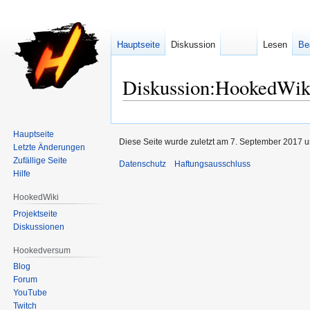
Hauptseite
Diskussion
Lesen
Be
Diskussion:HookedWik
Zur
Zur
Navigation
Suche
Hauptseite
Diese Seite wurde zuletzt am 7. September 2017 u
Letzte Änderungen
springen
springen
Zufällige Seite
Datenschutz
Haftungsausschluss
Hilfe
HookedWiki
Projektseite
Diskussionen
Hookedversum
Blog
Forum
YouTube
Twitch