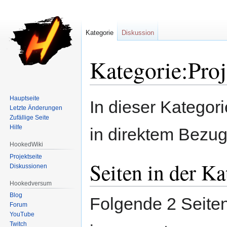
Kategorie
Diskussion
Kategorie:Proj
Zur
Zur
Hauptseite
In dieser Kategori
Letzte Änderungen
Navigation
Suche
Zufällige Seite
springen
springen
Hilfe
in direktem Bezu
HookedWiki
Projektseite
Seiten in der Ka
Diskussionen
Hookedversum
Blog
Folgende 2 Seiten
Forum
YouTube
Twitch