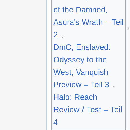
of the Damned,
Asura's Wrath – Teil
2
2
,
DmC, Enslaved:
Odyssey to the
West, Vanquish
Preview – Teil 3
,
Halo: Reach
Review / Test – Teil
4