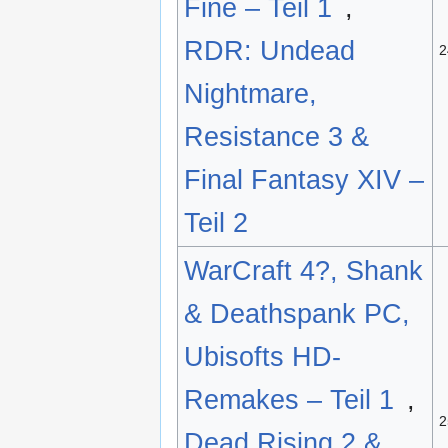
Fine – Teil 1
,
RDR: Undead
2
Nightmare,
Resistance 3 &
Final Fantasy XIV –
Teil 2
WarCraft 4?, Shank
& Deathspank PC,
Ubisofts HD-
Remakes – Teil 1
,
2
Dead Rising 2 &