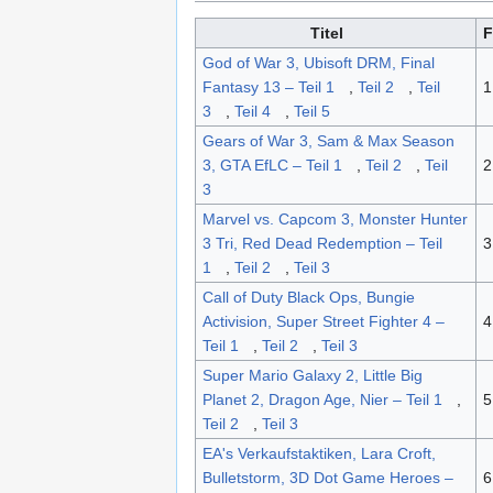
Titel
F
God of War 3, Ubisoft DRM, Final
Fantasy 13 – Teil 1
,
Teil 2
,
Teil
1
3
,
Teil 4
,
Teil 5
Gears of War 3, Sam & Max Season
3, GTA EfLC – Teil 1
,
Teil 2
,
Teil
2
3
Marvel vs. Capcom 3, Monster Hunter
3 Tri, Red Dead Redemption – Teil
3
1
,
Teil 2
,
Teil 3
Call of Duty Black Ops, Bungie
Activision, Super Street Fighter 4 –
4
Teil 1
,
Teil 2
,
Teil 3
Super Mario Galaxy 2, Little Big
Planet 2, Dragon Age, Nier – Teil 1
,
5
Teil 2
,
Teil 3
EA's Verkaufstaktiken, Lara Croft,
Bulletstorm, 3D Dot Game Heroes –
6