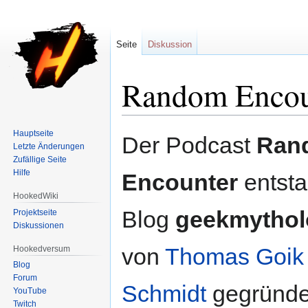
Seite
Diskussion
Random Encou
Zur
Zur
Hauptseite
Der Podcast
Ran
Letzte Änderungen
Navigation
Suche
Zufällige Seite
springen
springen
Hilfe
Encounter
entst
HookedWiki
Blog
geekmythol
Projektseite
Diskussionen
von
Thomas Goik
Hookedversum
Blog
Forum
Schmidt
gegründe
YouTube
Twitch