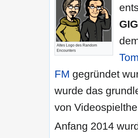
ent
GI
dem
Altes Logo des Random
Encounters
To
FM
gegründet wur
wurde das grund
von Videospielt
Anfang 2014 wur