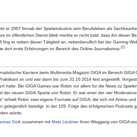
e er 2007 fernab der Spieleindustrie sein Berufsleben als Sachbearbe
re im öffentlichen Dienst blieb merkte er recht bald, dass ihn dieser Be
 fing er neben dieser Tätigkeit an, nebenberuflich bei der Gaming-We
[2]
 dort erste Erfahrungen im Bereich des Online-Journalismus.
urnalistische Karriere beim Multimedia-Magazin GIGA im Bereich GIGA
r Praktikant an und war dann bis zum 31.10.2014 fest angestellt. Vorg
iert hatte. Bei GIGA Games war Robin vor allem für die News zu Spiel
ikel der neuen GIGA-Sparte von Robin. Er war einer der vier Moderato
erhielt Robin zwei eigene Formate auf GIGA, die sich mit Anime und 
gelegentlich beteiligt. In der 109. Folge des erfolgreichen Podcasts 
eiten würde.
omas Goik
zusammen mit
Mats Leubner
ihren Weggang von GIGA und kü