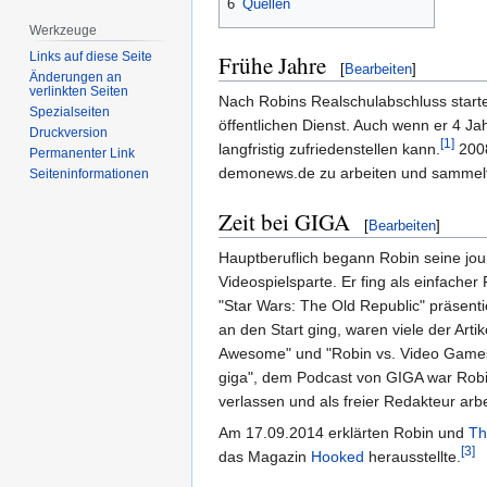
6
Quellen
Werkzeuge
Links auf diese Seite
Frühe Jahre
[
Bearbeiten
]
Änderungen an
verlinkten Seiten
Nach Robins Realschulabschluss startet
Spezialseiten
öffentlichen Dienst. Auch wenn er 4 Jah
Druckversion
[1]
langfristig zufriedenstellen kann.
2008
Permanenter Link
demonews.de zu arbeiten und sammelte
Seiten­informationen
Zeit bei GIGA
[
Bearbeiten
]
Hauptberuflich begann Robin seine jo
Videospielsparte. Er fing als einfache
"Star Wars: The Old Republic" präsent
an den Start ging, waren viele der Art
Awesome" und "Robin vs. Video Games" 
giga", dem Podcast von GIGA war Robin 
verlassen und als freier Redakteur arb
Am 17.09.2014 erklärten Robin und
Th
[3]
das Magazin
Hooked
herausstellte.