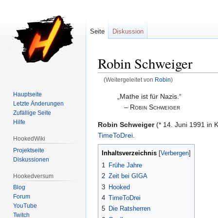
Seite
Diskussion
Robin Schweiger
(Weitergeleitet von
Robin
)
Hauptseite
Zur
Zur
„Mathe ist für Nazis.“
Letzte Änderungen
Navigation
Suche
–
Robin Schweiger
Zufällige Seite
springen
springen
Hilfe
Robin Schweiger
(* 14. Juni 1991 in
TimeToDrei
.
HookedWiki
Projektseite
Inhaltsverzeichnis
Diskussionen
1
Frühe Jahre
2
Zeit bei GIGA
Hookedversum
3
Hooked
Blog
Forum
4
TimeToDrei
YouTube
5
Die Ratsherren
Twitch