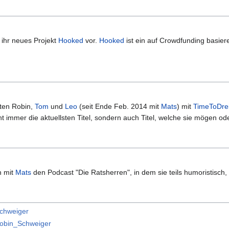
ihr neues Projekt
Hooked
vor.
Hooked
ist ein auf Crowdfunding basier
eten Robin,
Tom
und
Leo
(seit Ende Feb. 2014 mit
Mats
) mit
TimeToDre
t immer die aktuellsten Titel, sondern auch Titel, welche sie mögen ode
n mit
Mats
den Podcast "Die Ratsherren", in dem sie teils humoristisch,
schweiger
/Robin_Schweiger