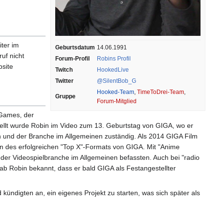
iter im
Geburtsdatum
14.06.1991
ruf nicht
Forum-Profil
Robins Profil
bsite
Twitch
HookedLive
Twitter
@SilentBob_G
Hooked-Team
,
TimeToDrei-Team
,
Gruppe
Forum-Mitglied
 Games, der
estellt wurde Robin im Video zum 13. Geburtstag von GIGA, wo er
en und der Branche im Allgemeinen zuständig. Als 2014 GIGA Film
ren des erfolgreichen "Top X"-Formats von GIGA. Mit "Anime
der Videospielbranche im Allgemeinen befassten. Auch bei "radio
gab Robin bekannt, dass er bald GIGA als Festangestellter
ndigten an, ein eigenes Projekt zu starten, was sich später als