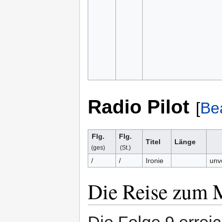
Radio Pilot
[
Be
Flg.
Flg.
Titel
Länge
(ges)
(St.)
/
/
Ironie
unve
Die Reise zum 