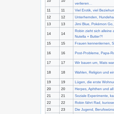
10
10
verlieren…
11
11
Viel Erotik, viel Beziehu
12
12
Unterhemden, Hundehaa
13
13
Jimi Blue, Pokémon Go, 
Robin zieht sich allein
14
14
Nutella + Butter?!
15
15
Frauen kennenlernen, S
16
16
Post-Probleme, Papa-Ro
17
17
Wir bauen um, Mats war
18
18
Wahlen, Religion und ei
19
19
Lügen, die erste Wohnun
20
20
Herpes, Aphthen und al
21
21
Soziale Experimente, ka
22
22
Robin fährt Rad, kuriose
23
23
Die Jugend, Berufswüns