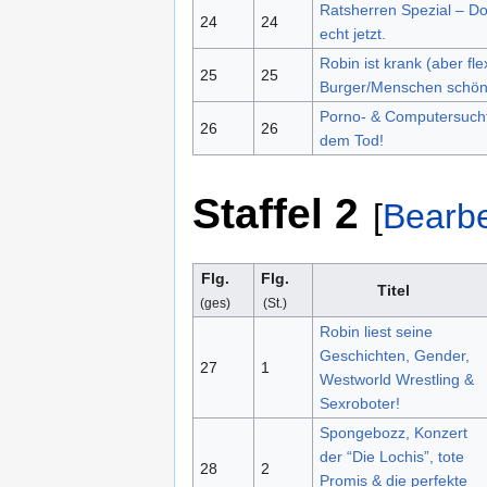
Ratsherren Spezial – Do
24
24
echt jetzt.
Robin ist krank (aber fl
25
25
Burger/Menschen schön 
Porno- & Computersucht
26
26
dem Tod!
Staffel 2
[
Bearbe
Flg.
Flg.
Titel
(ges)
(St.)
Robin liest seine
Geschichten, Gender,
27
1
Westworld Wrestling &
Sexroboter!
Spongebozz, Konzert
der “Die Lochis”, tote
28
2
Promis & die perfekte