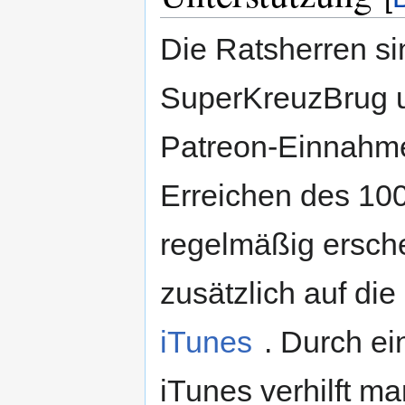
Die Ratsherren sin
SuperKreuzBrug 
Patreon-Einnahme
Erreichen des 100
regelmäßig ersch
zusätzlich auf di
iTunes
. Durch e
iTunes verhilft m