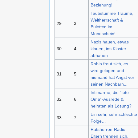
Beziehung!
Taubstumme Träume,
Weltherrschaft &
29
3
Buletten im
Mondschein!
Nazis hauen, etwas
30
4
klauen, ins Kloster
abhauen...
Robin freut sich, es
wird gelogen und
31
5
niemand hat Angst vor
seinen Nachbarn...
Intimarme, die “tote
32
6
Oma”-Ausrede &
heiraten als Lösung?
Ein sehr, sehr schlechte
33
7
Folge…
Ratsherren-Radio,
Eltern trennen sich,