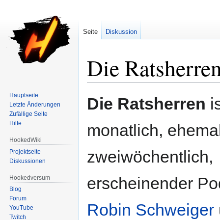
Seite
Diskussion
Die Ratsherre
Zur
Zur
Hauptseite
Die Ratsherren
is
Letzte Änderungen
Navigation
Suche
Zufällige Seite
springen
springen
Hilfe
monatlich, ehema
HookedWiki
zweiwöchentlich,
Projektseite
Diskussionen
erscheinender Po
Hookedversum
Blog
Forum
Robin Schweiger
YouTube
Twitch