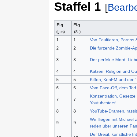
Staffel 1
[
Bearbe
Flg.
Flg.
(ges)
(St.)
1
1
Von Faultieren, Pornos
2
2
Die furzende Zombie-Ap
3
3
Der perfekte Mord, Lie
4
4
Katzen, Religion und Ou
5
5
Kiffen, KenFM und der “
6
6
Vom Face-Off, dem Tod
Konzentration, Gesetze
7
7
Youtubestars!
8
8
YouTube-Dramen, rassist
Wir fliegen mit Michael
9
9
reden über unseren Fa
Der Brexit, künstliche I