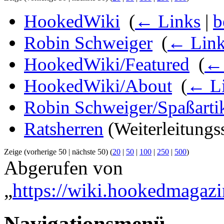
HookedWiki
‎
(
← Links
|
b
Robin Schweiger
‎
(
← Link
HookedWiki/Featured
‎
(
← 
HookedWiki/About
‎
(
← L
Robin Schweiger/Spaßarti
Ratsherren
(Weiterleitungss
Zeige (vorherige 50 | nächste 50) (
20
|
50
|
100
|
250
|
500
)
Abgerufen von
„
https://wiki.hookedmagazi
Navigationsmenü