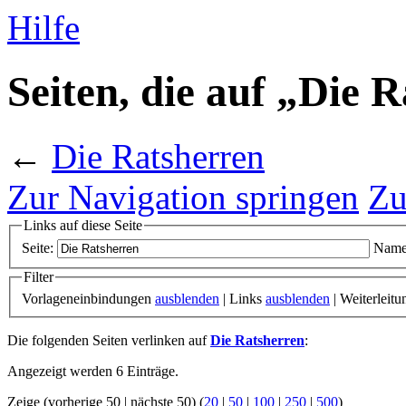
Hilfe
Seiten, die auf „Die 
←
Die Ratsherren
Zur Navigation springen
Zu
Links auf diese Seite
Seite:
Name
Filter
Vorlageneinbindungen
ausblenden
| Links
ausblenden
| Weiterleit
Die folgenden Seiten verlinken auf
Die Ratsherren
:
Angezeigt werden 6 Einträge.
Zeige (vorherige 50 | nächste 50) (
20
|
50
|
100
|
250
|
500
)