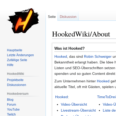
Seite
Diskussion
HookedWiki/About
Zur
Zur
Was ist Hooked?
Hauptseite
Navigation
Suche
Letzte Änderungen
Hooked
, das sind
Robin Schweiger
u
springen
springen
Zufällige Seite
Bekanntheit erlangt haben. Die Idee 
Hilfe
Listen und SEO-Überschriften setzen
spenden und so guten Content direkt 
HookedWiki
Projektseite
Zum Unternehmen hinter
Hooked
geh
Diskussionen
aktuelle Titel, oft mit Gästen, spiele
Hookedversum
Hooked
:
TimeToDrei
Blog
Video-Übersicht
Video-Ü
Forum
YouTube
Livestream-Übersicht
Liste d
Twitch