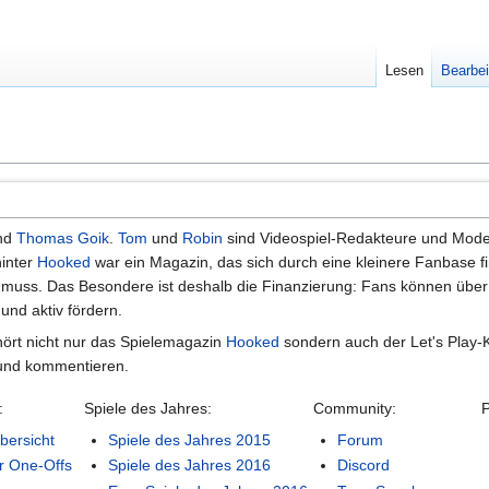
Lesen
Bearbei
nd
Thomas Goik
.
Tom
und
Robin
sind Videospiel-Redakteure und Modera
hinter
Hooked
war ein Magazin, das sich durch eine kleinere Fanbase f
 muss. Das Besondere ist deshalb die Finanzierung: Fans können übe
und aktiv fördern.
ört nicht nur das Spielemagazin
Hooked
sondern auch der Let's Play-
n und kommentieren.
:
Spiele des Jahres:
Community:
bersicht
Spiele des Jahres 2015
Forum
er One-Offs
Spiele des Jahres 2016
Discord