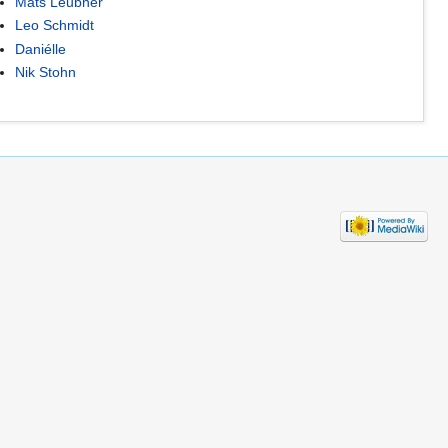
Mats Leubner
Leo Schmidt
Daniélle
Nik Stohn