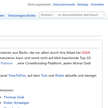
Nicht angemeldet
Diskussionsseite
Beiträge
Anmelden
Suche
ten
Versionsgeschichte
toren aus Berlin, die vor allem durch ihre Arbeit bei
GIGA
inanzieren kann und somit nicht auf klick-haschende Top-10-
r
Patreon
, eine Crowdfunding-Plattform, jeden Monat Geld
Kanal
TimeToDrei
, auf dem
Tom
und
Robin
aktuelle und weniger
Personen:
Thomas Goik
Robin Schweiger