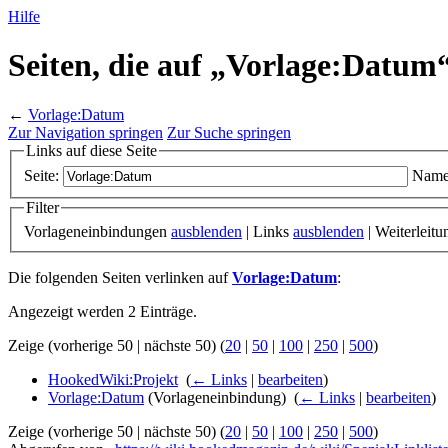
Hilfe
Seiten, die auf „Vorlage:Datum
←
Vorlage:Datum
Zur Navigation springen
Zur Suche springen
Links auf diese Seite
Seite:
Name
Filter
Vorlageneinbindungen
ausblenden
| Links
ausblenden
| Weiterleit
Die folgenden Seiten verlinken auf
Vorlage:Datum
:
Angezeigt werden 2 Einträge.
Zeige (vorherige 50 | nächste 50) (
20
|
50
|
100
|
250
|
500
)
HookedWiki:Projekt
‎
(
← Links
|
bearbeiten
)
Vorlage:Datum
(Vorlageneinbindung) ‎
(
← Links
|
bearbeiten
)
Zeige (vorherige 50 | nächste 50) (
20
|
50
|
100
|
250
|
500
)