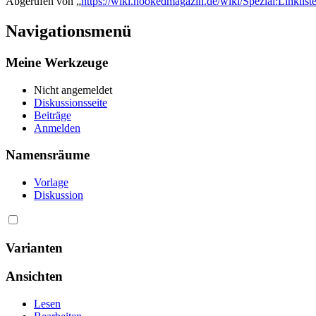
Abgerufen von „
https://wiki.hookedmagazin.de/wiki/Spezial:Linklis
Navigationsmenü
Meine Werkzeuge
Nicht angemeldet
Diskussionsseite
Beiträge
Anmelden
Namensräume
Vorlage
Diskussion
Varianten
Ansichten
Lesen