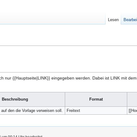
Lesen
Bearbei
ch nur {{Hauptseite|LINK}} eingegeben werden. Dabei ist LINK mit de
Beschreibung
Format
 auf den die Vorlage verweisen soll.
Freitext
[[Ho
6 um 00:14 Uhr bearbeitet.