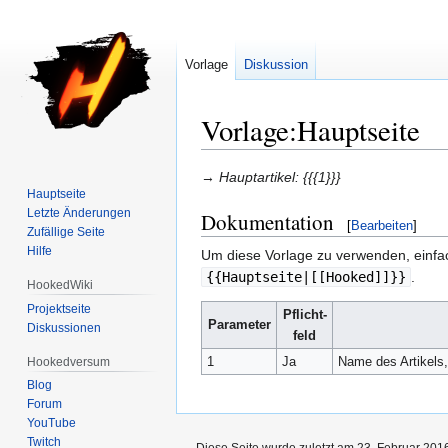
Vorlage
Diskussion
Vorlage:Hauptseite
Zur
Zur
→
Hauptartikel: {{{1}}}
Hauptseite
Navigation
Suche
Letzte Änderungen
Dokumentation
springen
springen
[
Bearbeiten
]
Zufällige Seite
Hilfe
Um diese Vorlage zu verwenden, einfa
{{Hauptseite|[[Hooked]]}}
.
HookedWiki
Projektseite
Pflicht-
Parameter
Diskussionen
feld
1
Ja
Name des Artikels,
Hookedversum
Blog
Forum
YouTube
Twitch
Diese Seite wurde zuletzt am 23. Februar 201