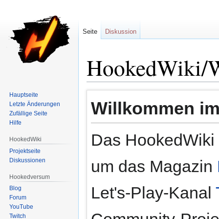
Seite
Diskussion
HookedWiki/
Zur
Zur
Hauptseite
Willkommen im
Letzte Änderungen
Navigation
Suche
Zufällige Seite
springen
springen
Hilfe
Das HookedWiki i
HookedWiki
Projektseite
Diskussionen
um das Magazin
Hookedversum
Let's-Play-Kanal
Blog
Forum
YouTube
Community-Projekt
Twitch