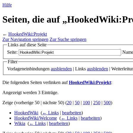
Hilfe
Seiten, die auf „HookedWiki:Pr
←
HookedWiki:Projekt
Zur Navigation springen
Zur Suche springen
Links auf diese Seite
Seite:
Name
Filter
Vorlageneinbindungen
ausblenden
| Links
ausblenden
| Weiterleit
Die folgenden Seiten verlinken auf
HookedWiki:Projekt
:
Angezeigt werden 3 Einträge.
Zeige (vorherige 50 | nächste 50) (
20
|
50
|
100
|
250
|
500
)
HookedWiki
‎
(
← Links
|
bearbeiten
)
HookedWiki/Welcome
‎
(
← Links
|
bearbeiten
)
Wikia
‎
(
← Links
|
bearbeiten
)