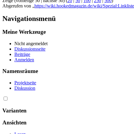
Zeige (vorherige 50 | nächste 50) (
20
|
50
|
100
|
250
|
500
)
Abgerufen von „
https://wiki.hookedmagazin.de/wiki/Spezial:Linklis
Navigationsmenü
Meine Werkzeuge
Nicht angemeldet
Diskussionsseite
Beiträge
Anmelden
Namensräume
Projektseite
Diskussion
Varianten
Ansichten