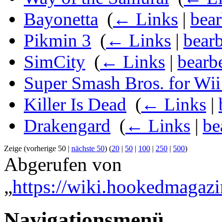
Bayonetta
‎
(
← Links
|
bear
Pikmin 3
‎
(
← Links
|
bearb
SimCity
‎
(
← Links
|
bearb
Super Smash Bros. for Wi
Killer Is Dead
‎
(
← Links
|
Drakengard
‎
(
← Links
|
be
Zeige (vorherige 50 |
nächste 50
) (
20
|
50
|
100
|
250
|
500
)
Abgerufen von
„
https://wiki.hookedmagazi
Navigationsmenü