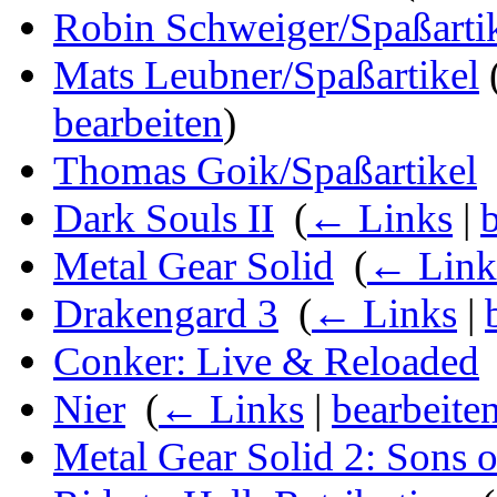
Robin Schweiger/Spaßarti
Mats Leubner/Spaßartikel
bearbeiten
)
Thomas Goik/Spaßartikel
‎
Dark Souls II
‎
(
← Links
|
Metal Gear Solid
‎
(
← Link
Drakengard 3
‎
(
← Links
|
Conker: Live & Reloaded
Nier
‎
(
← Links
|
bearbeite
Metal Gear Solid 2: Sons o