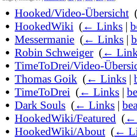
Hooked/Video-Übersicht
‎
HookedWiki
‎
(
← Links
|
b
Messermanie
‎
(
← Links
|
b
Robin Schweiger
‎
(
← Link
TimeToDrei/Video-Übersi
Thomas Goik
‎
(
← Links
|
TimeToDrei
‎
(
← Links
|
be
Dark Souls
‎
(
← Links
|
bea
HookedWiki/Featured
‎
(
← 
HookedWiki/About
‎
(
← L