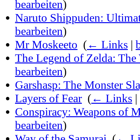
bearbeiten
)
Naruto Shippuden: Ultimat
bearbeiten
)
Mr Moskeeto
‎
(
← Links
|
The Legend of Zelda: Th
bearbeiten
)
Garshasp: The Monster Sla
Layers of Fear
‎
(
← Links
|
Conspiracy: Weapons of M
bearbeiten
)
Way of the Samurai
‎
(
← Li