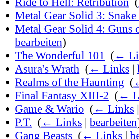
Ride to Hell: Retribution
‎
(
Metal Gear Solid 3: Snake
Metal Gear Solid 4: Guns o
bearbeiten
)
The Wonderful 101
‎
(
← Li
Asura's Wrath
‎
(
← Links
|
Realms of the Haunting
‎
(
Final Fantasy XIII-2
‎
(
← L
Game & Wario
‎
(
← Links
P.T.
‎
(
← Links
|
bearbeiten
Gang Beasts
‎
(
← Links
|
b