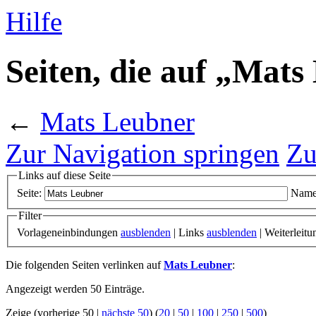
Hilfe
Seiten, die auf „Mats
←
Mats Leubner
Zur Navigation springen
Zu
Links auf diese Seite
Seite:
Name
Filter
Vorlageneinbindungen
ausblenden
| Links
ausblenden
| Weiterleit
Die folgenden Seiten verlinken auf
Mats Leubner
:
Angezeigt werden 50 Einträge.
Zeige (vorherige 50 |
nächste 50
) (
20
|
50
|
100
|
250
|
500
)