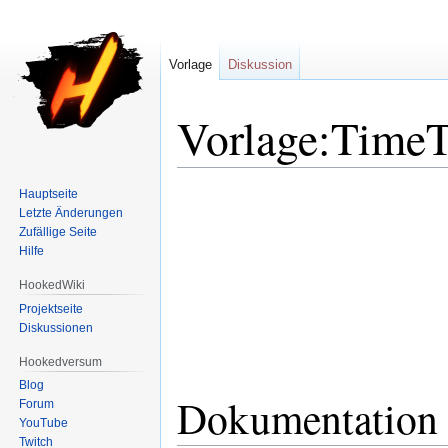
Vorlage
Diskussion
Vorlage:Time
Zur
Zur
Hauptseite
Letzte Änderungen
Navigation
Suche
Zufällige Seite
springen
springen
Hilfe
HookedWiki
Projektseite
Diskussionen
Hookedversum
Blog
Dokumentation
Forum
YouTube
Twitch