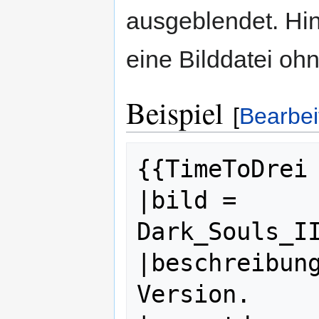
ausgeblendet. Hi
eine Bilddatei oh
Beispiel
[
Bearbei
{{TimeToDrei

|bild =         
Dark_Souls_II
|beschreibun
Version.
