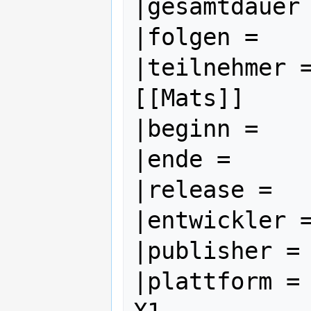
|gesamtdauer 
|folgen =    
|teilnehmer =
[[Mats]]

|beginn =    
|ende =      
|release =   
|entwickler =
|publisher = 
|plattform = 