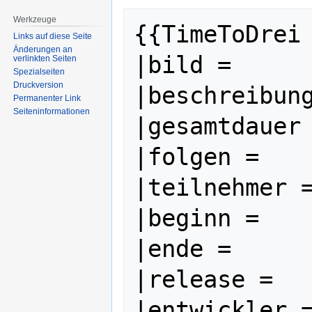
Werkzeuge
{{TimeToDrei

Links auf diese Seite
Änderungen an
|bild =      
verlinkten Seiten
Spezialseiten
Druckversion
|beschreibung
Permanenter Link
Seiten­informationen
|gesamtdauer 
|folgen =    
|teilnehmer =
|beginn =    
|ende =      
|release =   
|entwickler =